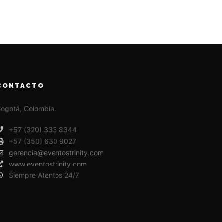
CONTACTO
ogotá, Colombia.
+57 (320) 333 8344
+57 (350) 630 9027
gerencia@eventostrinity.com
www.eventostrinity.com
Siempre Atentos 24/7